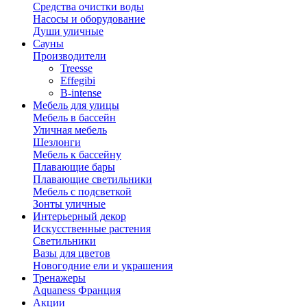
Средства очистки воды
Насосы и оборудование
Души уличные
Сауны
Производители
Treesse
Effegibi
B-intense
Мебель для улицы
Мебель в бассейн
Уличная мебель
Шезлонги
Мебель к бассейну
Плавающие бары
Плавающие светильники
Мебель с подсветкой
Зонты уличные
Интерьерный декор
Искусственные растения
Светильники
Вазы для цветов
Новогодние ели и украшения
Тренажеры
Aquaness Франция
Акции