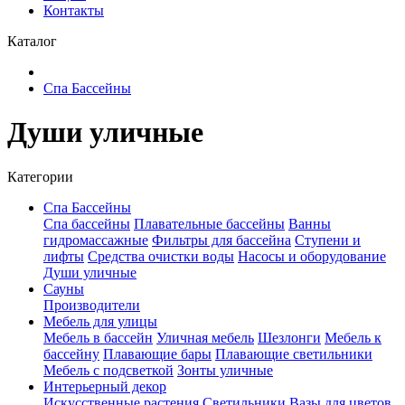
Контакты
Каталог
Спа Бассейны
Души уличные
Категории
Спа Бассейны
Спа бассейны
Плавательные бассейны
Ванны
гидромассажные
Фильтры для бассейна
Ступени и
лифты
Средства очистки воды
Насосы и оборудование
Души уличные
Сауны
Производители
Мебель для улицы
Мебель в бассейн
Уличная мебель
Шезлонги
Мебель к
бассейну
Плавающие бары
Плавающие светильники
Мебель с подсветкой
Зонты уличные
Интерьерный декор
Искусственные растения
Светильники
Вазы для цветов