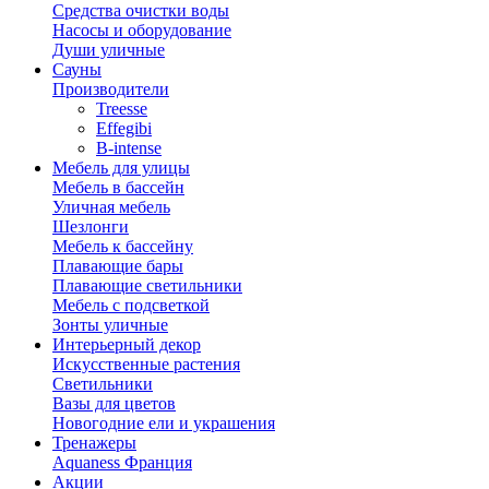
Средства очистки воды
Насосы и оборудование
Души уличные
Сауны
Производители
Treesse
Effegibi
B-intense
Мебель для улицы
Мебель в бассейн
Уличная мебель
Шезлонги
Мебель к бассейну
Плавающие бары
Плавающие светильники
Мебель с подсветкой
Зонты уличные
Интерьерный декор
Искусственные растения
Светильники
Вазы для цветов
Новогодние ели и украшения
Тренажеры
Aquaness Франция
Акции