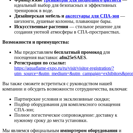
идеальный выбор для безопасных и эффективных
тренировок в воде.
Дизайнерская мебель и
аксессуары для СПА-зон
—
шезлонги, душевые колонны, плавающие бары.
Искусственные растения
— стильное решение для
создания уютной атмосферы в СПА-пространствах.
Возможности и преимущества:
Мы предоставляем
бесплатный промокод
для
посещения выставки:
afm25eSAES
.
Регистрация по ссылке:
https://aquaflame-expo.ru/ru/visit/visitor-registration/?
utm_source=&utm_medium=&utm_campaign=exhibitors&pr
Вы также сможете встретиться с руководством нашей
компании и обсудить возможности сотрудничества, включая:
Партнерские условия и эксклюзивные скидки;
Подбор оборудования для комплексного оснащения
СПА-зон;
Полное логистическое сопровождение: доставку к
нужному сроку до места установки.
Мы являемся официальным
импортером оборудования
и