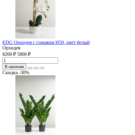
EDG Орхидея с горшком H50, цвет белый
Орхидея
8200 ₽
5800 ₽
В наличии
Скидка -30%