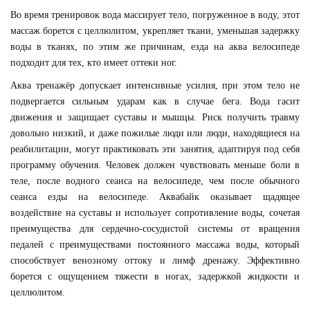
Во время тренировок вода массирует тело, погруженное в воду, этот
массаж борется с целлюлитом, укрепляет ткани, уменьшая задержку
воды в тканях, по этим же причинам, езда на аква велосипеде
подходит для тех, кто имеет оттеки ног.
Аква тренажёр допускает интенсивные усилия, при этом тело не
подвергается сильным ударам как в случае бега. Вода гасит
движения и защищает суставы и мышцы. Риск получить травму
довольно низкий, и даже пожилые люди или люди, находящиеся на
реабилитации, могут практиковать эти занятия, адаптируя под себя
программу обучения. Человек должен чувствовать меньше боли в
теле, после водного сеанса на велосипеде, чем после обычного
сеанса езды на велосипеде. Аквабайк оказывает щадящее
воздействие на суставы и использует сопротивление воды, сочетая
преимущества для сердечно-сосудистой системы от вращения
педалей с преимуществами постоянного массажа воды, который
способствует венозному оттоку и лимф дренажу. Эффективно
борется с ощущением тяжести в ногах, задержкой жидкости и
целлюлитом.