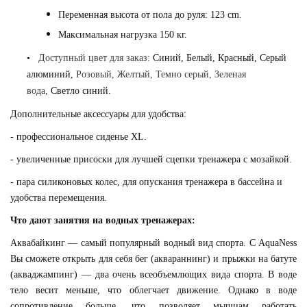
Переменная высота от пола до руля:
123
cm.
Максимальная нагрузка 150 кг.
•
Доступный цвет для заказ:
Синий,
Белый,
Красный,
С
ерый
алюминий,
Розовый
,
Желтый
,
Темно серый
,
Зеленая
вода,
Светло синий.
Дополнительные аксессуары для удобства:
- профессиональное сиденье XL.
- увеличенные присоски для лучшей сцепки тренажера с мозайкой.
- пара силиконовых колес, для опускания тренажера в бассейна и
удобства перемещения.
Что дают занятия на водных тренажерах:
Аквабайкинг — самый популярный водный вид спорта. С AquaNess
Вы сможете открыть для себя бег (аквараннинг) и прыжки на батуте
(акваджампинг) — два очень всеобъемлющих вида спорта. В воде
тело весит меньше, что облегчает движение. Однако в воде
сопротивление больше, что позволяет мышцам работать