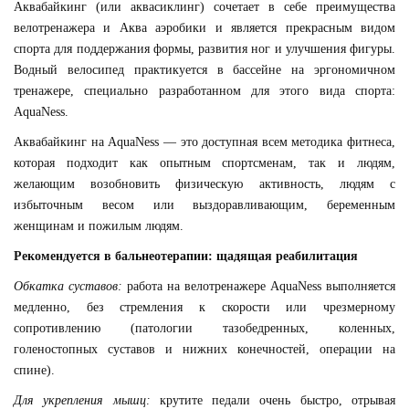
Аквабайкинг (или аквасиклинг) сочетает в себе преимущества
велотренажера и Аква аэробики и является прекрасным видом
спорта для поддержания формы, развития ног и улучшения фигуры.
Водный велосипед практикуется в бассейне на эргономичном
тренажере, специально разработанном для этого вида спорта:
AquaNess.
Аквабайкинг на AquaNess — это доступная всем методика фитнеса,
которая подходит как опытным спортсменам, так и людям,
желающим возобновить физическую активность, людям с
избыточным весом или выздоравливающим, беременным
женщинам и пожилым людям.
Рекомендуется в бальнеотерапии: щадящая реабилитация
Обкатка суставов:
работа на велотренажере AquaNess выполняется
медленно, без стремления к скорости или чрезмерному
сопротивлению (патологии тазобедренных, коленных,
голеностопных суставов и нижних конечностей, операции на
спине).
Для укрепления мышц:
крутите педали очень быстро, отрывая