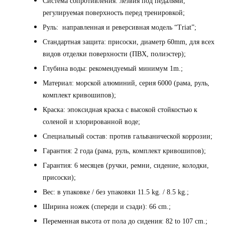
Система сопротивления
: лезвия под педалями,
регулируемая поверхность перед тренировкой;
Руль
: направленная и реверсивная модель “
Triat
”;
Стандартная защита
: присоски, диаметр 60
mm
, для всех
видов отделки поверхности (ПВХ, полиэстер);
Глубина воды
:
рекомендуемый минимум
1m.;
Материал
: морской алюминий, серия 6000 (рама, руль,
комплект кривошипов);
Краска
: эпоксидная краска с высокой стойкостью к
соленой и хлорированной воде;
Специальный
состав
:
против гальванической коррозии;
Гарантия
: 2 года (рама, руль, комплект кривошипов);
Гарантия
: 6 месяцев (ручки, ремни, сидение, колодки,
присоски);
Вес:
в упаковке / без упаковки
11.5
kg.
/ 8.5
kg.;
Ширина ножек (спереди и сзади):
66
cm.;
Переменная высота от пола до сидения
: 82
to
107
cm.;