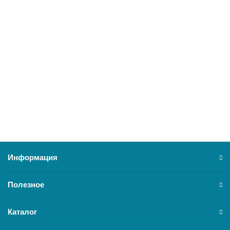
Новогодняя ель EDG ARGENTATO h90 D85 см с 240 mini led 5,4 кг
цвет зеленый
686049,700
30800 ₽
Нет в наличии
Информация
Полезное
Каталог