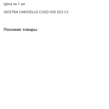
Цена за 1 шт.
GIOSTRA CAROSELLO C/LED H25 D23 C2
Похожие товары
Новогодняя гирлянда EDG PINO Ель с 150 micro led, FLAT h40,
4,5V, 0,6 кг
685268,120
9100 ₽
В наличии