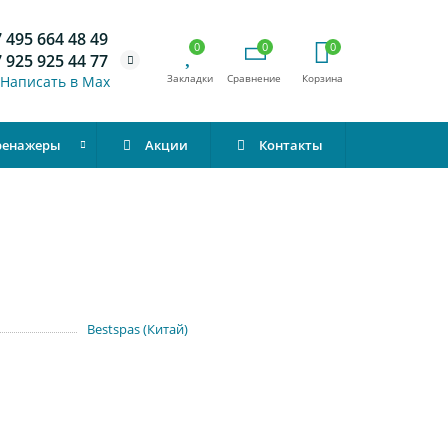
 495 664 48 49
0
0
0
 925 925 44 77
Написать в Max
ренажеры
Акции
Контакты
Bestspas (Китай)