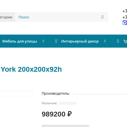
+7
+7
тегории
Мебель для улицы
Интерьерный декор
Т
York 200х200х92h
Производитель:
989200 ₽