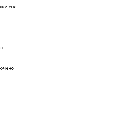
ключено
но
лючено